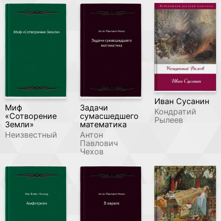
Иван Сусанин
Миф
Задачи
Кондратий
«Сотворение
сумасшедшего
Рылеев
Земли»
математика
Неизвестный
Антон
Павлович
Чехов