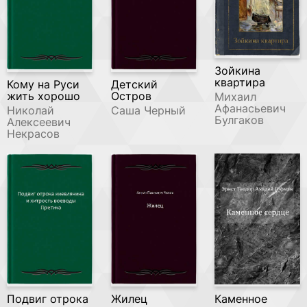
Зойкина
квартира
Кому на Руси
Детский
жить хорошо
Остров
Михаил
Афанасьевич
Николай
Саша Черный
Булгаков
Алексеевич
Некрасов
Подвиг отрока
Жилец
Каменное