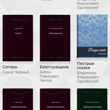
Федорович
Одоевский
Пестрые
Сатиры
Безотцовщина
сказки
Саша Черный
Антон
Владимир
Павлович
Федорович
Чехов
Одоевский