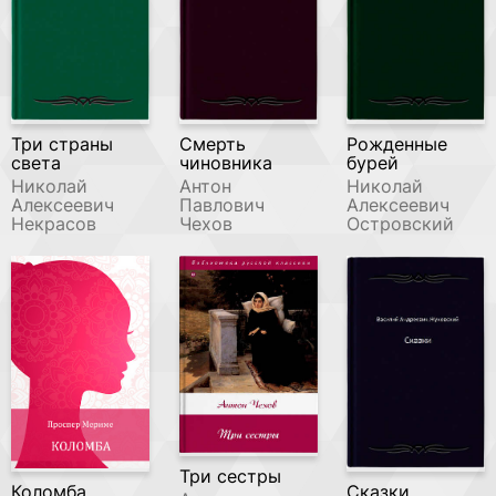
Три страны
Смерть
Рожденные
света
чиновника
бурей
Николай
Антон
Николай
Алексеевич
Павлович
Алексеевич
Некрасов
Чехов
Островский
Три сестры
Коломба
Сказки