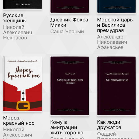
Русские
Дневник Фокса
Морской царь
женщины
Микки
и Василиса
Николай
премудрая
Саша Черный
Алексеевич
Александр
Некрасов
Николаевич
Афанасьев
Мороз,
Кому в
Как люди
красный нос
эмиграции
дружатся
Николай
жить хорошо
Фаддей
Алексеевич
Саша Черный
Венедиктович