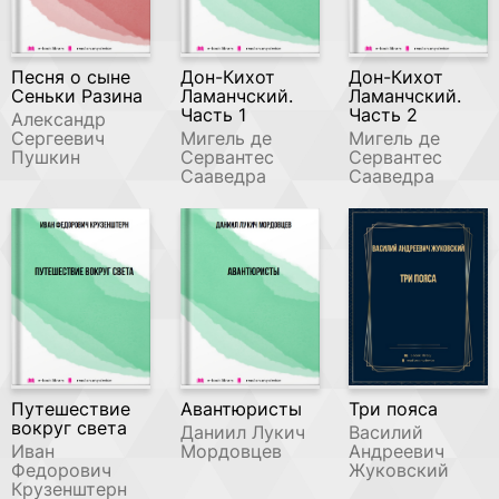
Песня о сыне
Дон-Кихот
Дон-Кихот
Сеньки Разина
Ламанчский.
Ламанчский.
Часть 1
Часть 2
Александр
Сергеевич
Мигель де
Мигель де
Пушкин
Сервантес
Сервантес
Сааведра
Сааведра
Путешествие
Авантюристы
Три пояса
вокруг света
Даниил Лукич
Василий
Иван
Мордовцев
Андреевич
Федорович
Жуковский
Крузенштерн