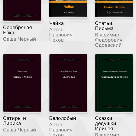
Чайка
Статьи.
Серебряная
Письма
Антон
Елка
Павлович
Владимир
Саша Черный
Чехов
Федорович
Одоевский
Сатиры и
Белолобый
Сказки
Лирика
дедушки
Антон
Иринея
Саша Черный
Павлович
Чехов
Владимир