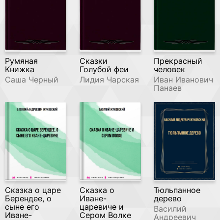
Румяная
Сказки
Прекрасный
Книжка
Голубой феи
человек
Саша Черный
Лидия Чарская
Иван Иванович
Панаев
Сказка о царе
Сказка о
Тюльпанное
Берендее, о
Иване-
дерево
сыне его
царевиче и
Василий
Иване-
Сером Волке
Андреевич