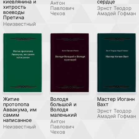
киевлянина и
сердце
Антон
хитрость
Павлович
Эрнст Теодор
воеводы
Чехов
Амадей Гофман
Претича
Неизвестный
Житие
Володя
Мастер Иоганн
протопопа
большой и
Вахт
Аввакума, им
Володя
Эрнст Теодор
самим
маленький
Амадей Гофман
написанное
Антон
Неизвестный
Павлович
Чехов