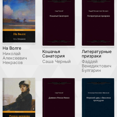
На Волге
Кошачья
Литературные
Николай
Санатория
призраки
Алексеевич
Саша Черный
Фаддей
Некрасов
Венедиктович
Булгарин