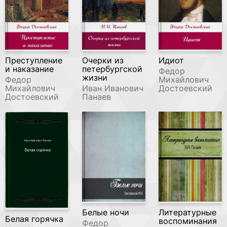
Преступление
Очерки из
Идиот
и наказание
петербургской
Федор
жизни
Федор
Михайлович
Михайлович
Иван Иванович
Достоевский
Достоевский
Панаев
Белые ночи
Литературные
Белая горячка
воспоминания
Федор