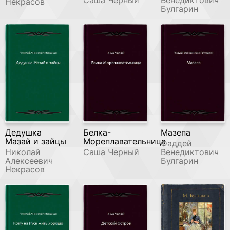
Некрасов
Булгарин
Дедушка
Белка-
Мазепа
Мазай и зайцы
Мореплавательница
Фаддей
Николай
Саша Черный
Венедиктович
Алексеевич
Булгарин
Некрасов