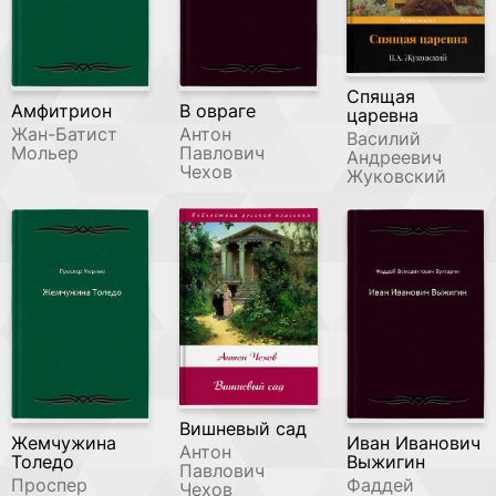
Спящая
Амфитрион
В овраге
царевна
Жан-Батист
Антон
Василий
Мольер
Павлович
Андреевич
Чехов
Жуковский
Вишневый сад
Жемчужина
Иван Иванович
Антон
Толедо
Выжигин
Павлович
Проспер
Фаддей
Чехов