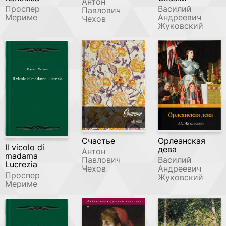
Антон
Проспер
Василий
Павлович
Мериме
Андреевич
Чехов
Жуковский
Счастье
Орлеанская
Il vicolo di
дева
Антон
madama
Павлович
Василий
Lucrezia
Чехов
Андреевич
Проспер
Жуковский
Мериме