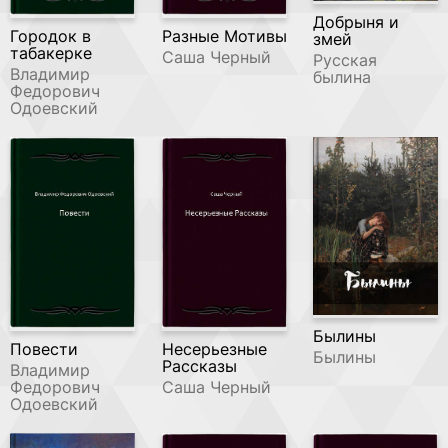
Добрыня и
Городок в
Разные Мотивы
змей
табакерке
Саша Черный
Русская
Владимир
былина
Федорович
Одоевский
Былины
Повести
Несерьезные
Былины
Рассказы
Владимир
Федорович
Саша Черный
Одоевский