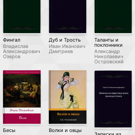
Фингал
Дуб и Трость
Таланты и
поклонники
Владислав
Иван Иванович
Александрович
Дмитриев
Александр
Озеров
Николаевич
Островский
Бесы
Волки и овцы
Записки из