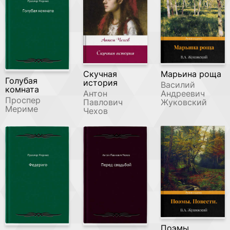
Скучная
Марьина роща
Голубая
история
Василий
комната
Антон
Андреевич
Проспер
Павлович
Жуковский
Мериме
Чехов
Поэмы.