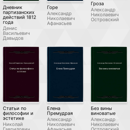
Гроза
Дневник
Горе
Александр
партизанских
Александр
Николаевич
действий 1812
Николаевич
Островский
года
Афанасьев
Денис
Васильевич
Давыдов
Статьи по
Елена
Без вины
философии и
Премудрая
виноватые
эстетике
Александр
Александр
Николай
Николаевич
Николаевич
Гаврилович
Афанасьев
Островский