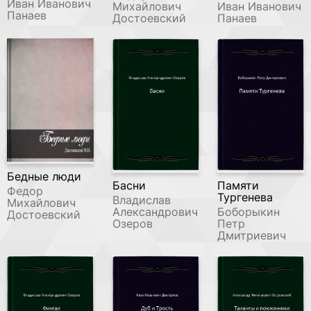
Иван Иванович
Михайлович
Иван Иванович
Панаев
Достоевский
Панаев
Бедные люди
Басни
Памяти
Федор
Тургенева
Владислав
Михайлович
Александрович
Боборыкин
Достоевский
Озеров
Петр
Дмитриевич