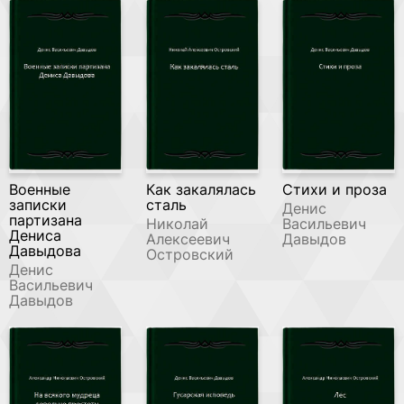
Военные
Как закалялась
Стихи и проза
записки
сталь
Денис
партизана
Николай
Васильевич
Дениса
Алексеевич
Давыдов
Давыдова
Островский
Денис
Васильевич
Давыдов