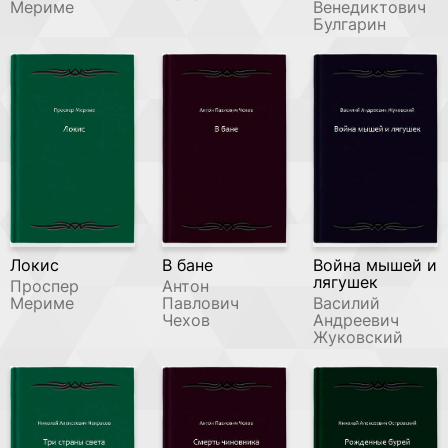
Мериме
Венедиктович
Булгарин
Локис
В бане
Война мышей и
лягушек
Проспер
Антон
Мериме
Павлович
Василий
Чехов
Андреевич
Жуковский