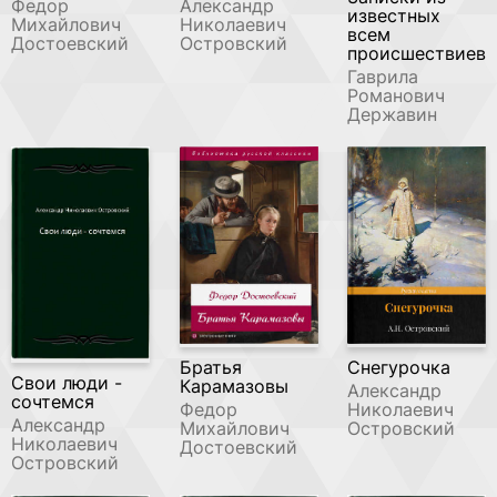
Федор
Александр
известных
Михайлович
Николаевич
всем
Достоевский
Островский
происшествиев
Гаврила
Романович
Державин
Братья
Снегурочка
Свои люди -
Карамазовы
Александр
сочтемся
Федор
Николаевич
Александр
Михайлович
Островский
Николаевич
Достоевский
Островский