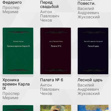
Федериго
Перед
Повести.
свадьбой
Проспер
Василий
Мериме
Антон
Андреевич
Павлович
Жуковский
Чехов
Хроника
Палата № 6
Лесной царь
времен Карла
Антон
Василий
IX
Павлович
Андреевич
Проспер
Чехов
Жуковский
Мериме