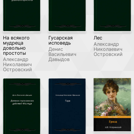
На всякого
Гусарская
Лес
мудреца
исповедь
Александр
довольно
Денис
Николаевич
простоты
Васильевич
Островский
Александр
Давыдов
Николаевич
Островский