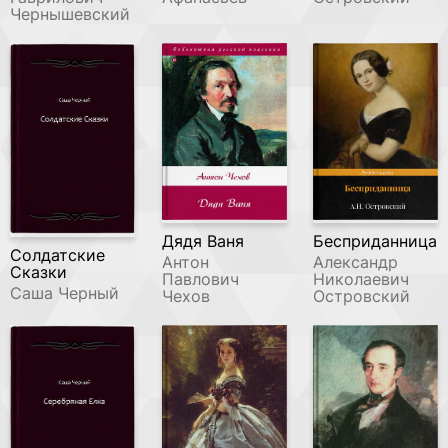
Чернышевский
Дядя Ваня
Бесприданница
Солдатские
Антон
Александр
Сказки
Павлович
Николаевич
Саша Черный
Чехов
Островский