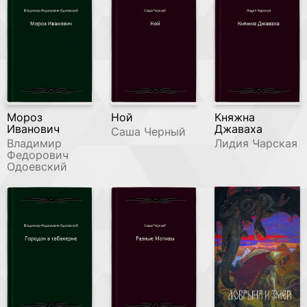
Мороз
Ной
Княжна
Иванович
Джаваха
Саша Черный
Владимир
Лидия Чарская
Федорович
Одоевский