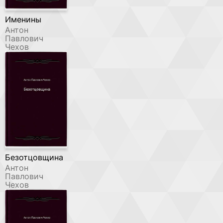
Именины
Антон
Павлович
Чехов
Безотцовщина
Антон
Павлович
Чехов