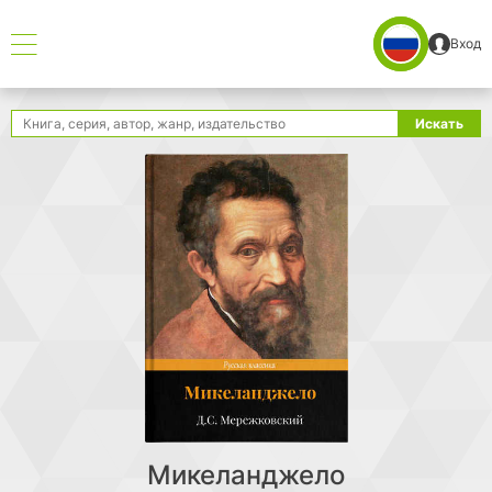
Вход
Поиск
Искать
Микеланджело