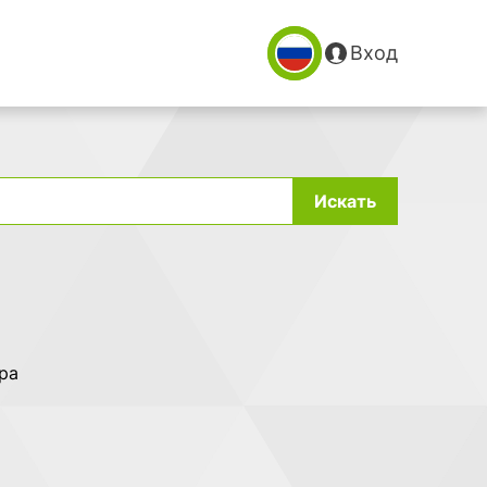
Вход
Искать
ра