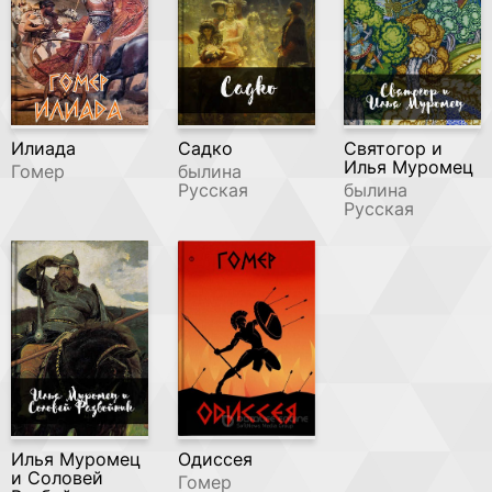
Илиада
Садко
Святогор и
Илья Муромец
Гомер
былина
Русская
былина
Русская
Одиссея
Илья Муромец
и Соловей
Гомер