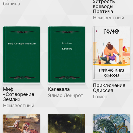
хитрость
былина
воеводы
Претича
Неизвестный
Приключения
Миф
Калевала
Одиссея
«Сотворение
Элиас Леннрот
Гомер
Земли»
Неизвестный