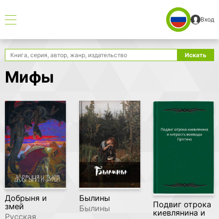
Вход
Поиск
Искать
Мифы
Добрыня и
Былины
Подвиг отрока
змей
Былины
киевлянина и
Русская