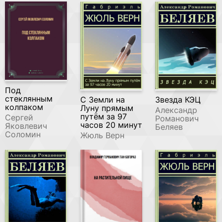
Под
стеклянным
С Земли на
Звезда КЭЦ
колпаком
Луну прямым
Александр
путём за 97
Сергей
Романович
часов 20 минут
Яковлевич
Беляев
Соломин
Жюль Верн