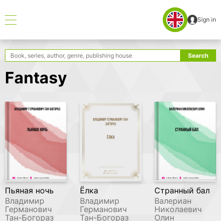
Sign in
Find - Search
Search
Fantasy
Пьяная ночь
Ёлка
Странный бал
Владимир
Владимир
Валериан
Германович
Германович
Николаевич
Тан-Богораз
Тан-Богораз
Олин