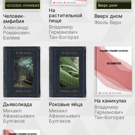
На
растительной
Человек-
Вверх дном
пище
амфибия
Жюль Верн
Владимир
Александр
Германович
Романович
Тан-Богораз
Беляев
На каникулах
Дьяволиада
Роковые яйца
Владимир
Михаил
Михаил
Германович
Афанасьевич
Афанасьевич
Тан-Богораз
Булгаков
Булгаков