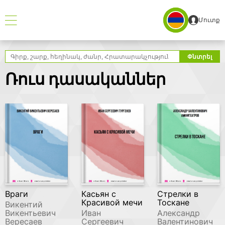
Մուտք
Որոնել
Փնտրել
Ռուս դասականներ
Враги
Касьян с
Стрелки в
Красивой мечи
Тоскане
Викентий
Викентьевич
Иван
Александр
Вересаев
Сергеевич
Валентинович