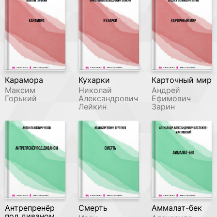
Карамора
Кухарки
Карточный мир
Максим
Николай
Андрей
Горький
Александрович
Ефимович
Лейкин
Зарин
Антрепренёр
Смерть
Аммалат-бек
под диваном