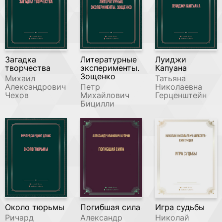
Загадка
Литературные
Луиджи
творчества
эксперименты.
Капуана
Зощенко
Михаил
Татьяна
Александрович
Петр
Николаевна
Чехов
Михайлович
Герценштейн
Бицилли
Около тюрьмы
Погибшая сила
Игра судьбы
Ричард
Александр
Николай