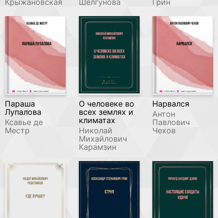
Крыжановская
Шелгунова
Грин
Параша
О человеке во
Нарвался
Лупалова
всех землях и
Антон
климатах
Ксавье де
Павлович
Местр
Николай
Чехов
Михайлович
Карамзин