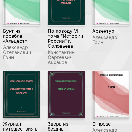
Бунт на
По поводу VI
Арвентур
корабле
тома "Истории
Александр
«Альцест»
России" г.
Грин
Соловьева
Александр
Степанович
Константин
Грин
Сергеевич
Аксаков
Журнал
Зверь из
О прозе
путешествия в
бездны
Александр