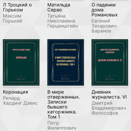
Л Троцкий о
Матильда
О падении
Горьком
Серао
дома
Романовых
Максим
Татьяна
Горький
Николаевна
Евгений
Герценштейн
Захарович
Баранов
Коронация
В мире
Дневник
отверженных.
журналиста. VI
Ричард
Записки
Хардинг Дэвис
Дмитрий
бывшего
Владимирович
каторжника.
Философов
Том 1
Петр
Филиппович