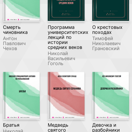
Смерть
Программа
О крестовых
чиновника
университетских
походах
лекций по
Антон
Тимофей
истории
Павлович
Николаевич
средних веков
Чехов
Грановский
Николай
Васильевич
Гоголь
Братья
Медведь
Девочка и
святого
разбойники
Николай