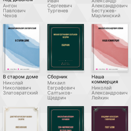
Иван
Александр
Антон
Сергеевич
Александрович
Павлович
Тургенев
Бестужев-
Чехов
Марлинский
В старом доме
Сборник
Наша
коммерция
Николай
Михаил
Николаевич
Евграфович
Николай
Златовратский
Салтыков-
Александрович
Щедрин
Лейкин