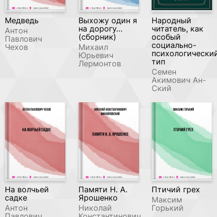
Медведь
Выхожу один я
Народный
на дорогу…
читатель, как
Антон
(сборник)
особый
Павлович
социально-
Чехов
Михаил
психологически
Юрьевич
тип
Лермонтов
Семен
Акимович Ан-
Ский
На волчьей
Памяти Н. А.
Птичий грех
садке
Ярошенко
Максим
Антон
Николай
Горький
Павлович
Константинович