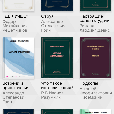
ГДЕ ЛУЧШЕ?
Струя
Настоящие
солдаты удачи
Федор
Александр
Михайлович
Степанович
Ричард
Решетников
Грин
Хардинг Дэвис
Встречи и
Что такое
Подкопы
приключения
интеллигенция?
Алексей
Александр
Р В Иванов-
Феофилактович
Степанович
Разумник
Писемский
Грин