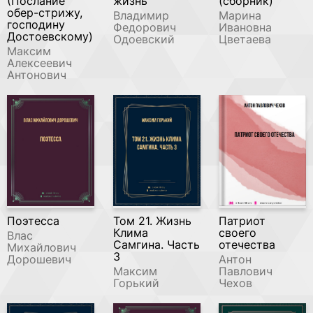
(Послание
жизнь
(сборник)
обер-стрижу,
Владимир
Марина
господину
Федорович
Ивановна
Достоевскому)
Одоевский
Цветаева
Максим
Алексеевич
Антонович
Поэтесса
Том 21. Жизнь
Патриот
Клима
своего
Влас
Самгина. Часть
отечества
Михайлович
3
Дорошевич
Антон
Максим
Павлович
Горький
Чехов