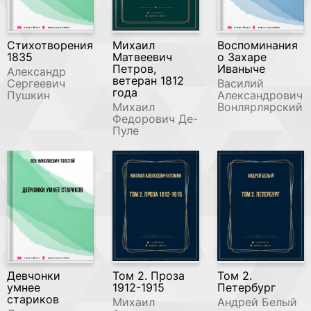
Стихотворения
Михаил
Воспоминания
1835
Матвеевич
о Захаре
Петров,
Иваныче
Александр
ветеран 1812
Сергеевич
Василий
года
Пушкин
Александрович
Михаил
Вонлярлярский
Федорович Де-
Пуле
Девчонки
Том 2. Проза
Том 2.
умнее
1912-1915
Петербург
стариков
Михаил
Андрей Белый