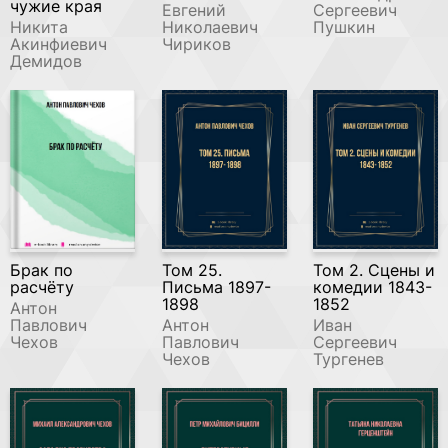
чужие края
Евгений
Сергеевич
Никита
Николаевич
Пушкин
Акинфиевич
Чириков
Демидов
Брак по
Том 25.
Том 2. Сцены и
расчёту
Письма 1897-
комедии 1843-
1898
1852
Антон
Павлович
Антон
Иван
Чехов
Павлович
Сергеевич
Чехов
Тургенев