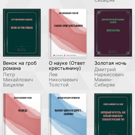
Сибиряк
Венок на гроб
О науке (Ответ
Золотая ночь
романа
крестьянину)
Дмитрий
Петр
Лев
Наркисович
Михайлович
Николаевич
Мамин-
Бицилли
Толстой
Сибиряк