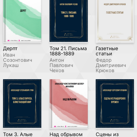
Дерпт
Том 21. Письма
Газетные
1888-1889
статьи
Иван
Созонтович
Антон
Федор
Лукаш
Павлович
Дмитриевич
Чехов
Крюков
Том 3. Алые
Над обрывом
Сцены из