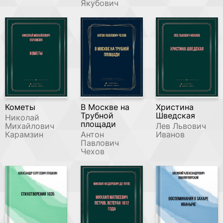
Якубович
Кометы
В Москве на
Христина
Трубной
Шведская
Николай
площади
Михайлович
Лев Львович
Карамзин
Антон
Иванов
Павлович
Чехов