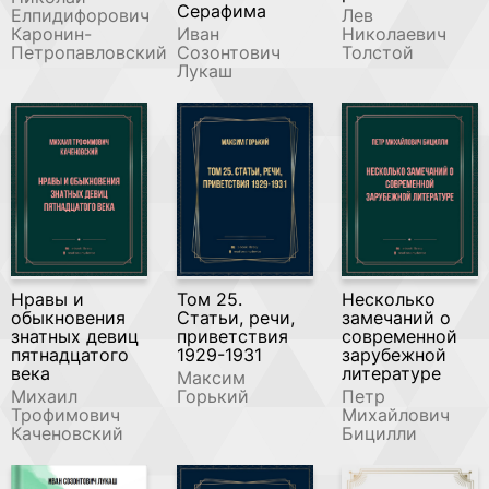
Серафима
Елпидифорович
Лев
Каронин-
Иван
Николаевич
Петропавловский
Созонтович
Толстой
Лукаш
Нравы и
Том 25.
Несколько
обыкновения
Статьи, речи,
замечаний о
знатных девиц
приветствия
современной
пятнадцатого
1929-1931
зарубежной
века
литературе
Максим
Михаил
Горький
Петр
Трофимович
Михайлович
Каченовский
Бицилли