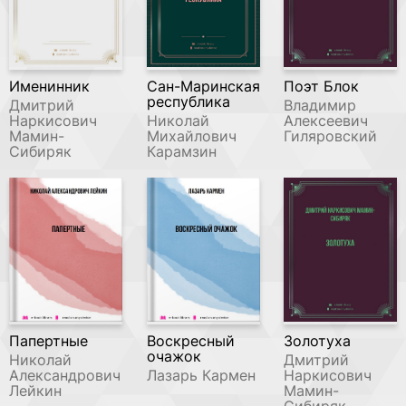
Именинник
Сан-Маринская
Поэт Блок
республика
Дмитрий
Владимир
Наркисович
Николай
Алексеевич
Мамин-
Михайлович
Гиляровский
Сибиряк
Карамзин
Папертные
Воскресный
Золотуха
очажок
Николай
Дмитрий
Александрович
Лазарь Кармен
Наркисович
Лейкин
Мамин-