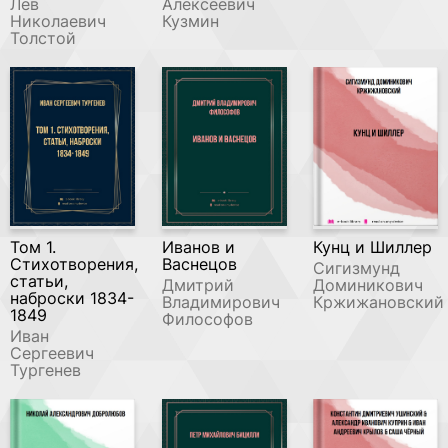
Лев
Алексеевич
Николаевич
Кузмин
Толстой
Том 1.
Иванов и
Кунц и Шиллер
Стихотворения,
Васнецов
Сигизмунд
статьи,
Дмитрий
Доминикович
наброски 1834-
Владимирович
Кржижановский
1849
Философов
Иван
Сергеевич
Тургенев