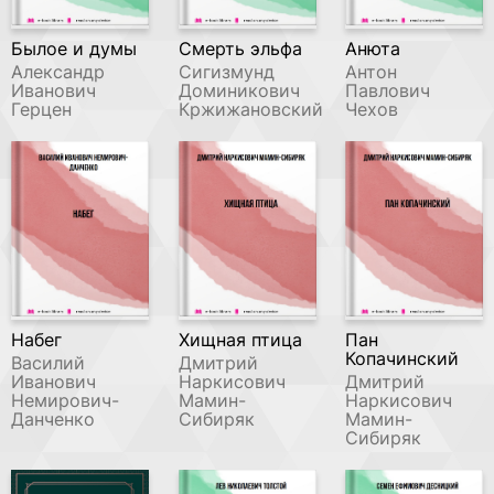
Былое и думы
Смерть эльфа
Анюта
Александр
Сигизмунд
Антон
Иванович
Доминикович
Павлович
Герцен
Кржижановский
Чехов
Набег
Хищная птица
Пан
Копачинский
Василий
Дмитрий
Иванович
Наркисович
Дмитрий
Немирович-
Мамин-
Наркисович
Данченко
Сибиряк
Мамин-
Сибиряк