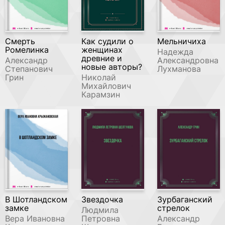
Смерть
Как судили о
Мельничиха
Ромелинка
женщинах
Надежда
древние и
Александр
Александровна
новые авторы?
Степанович
Лухманова
Грин
Николай
Михайлович
Карамзин
В Шотландском
Звездочка
Зурбаганский
замке
стрелок
Людмила
Вера Ивановна
Петровна
Александр