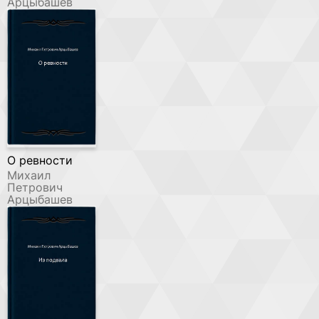
Арцыбашев
О ревности
Михаил
Петрович
Арцыбашев