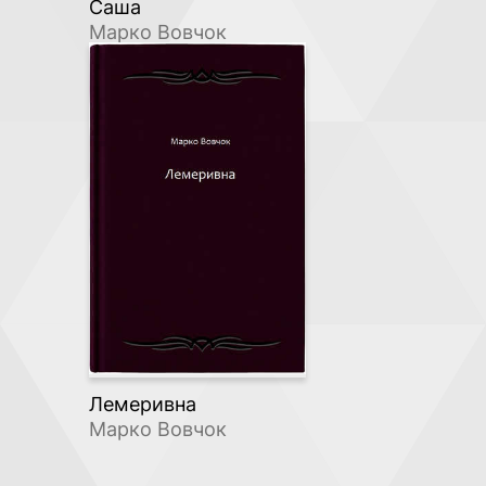
Саша
Марко Вовчок
Лемеривна
Марко Вовчок