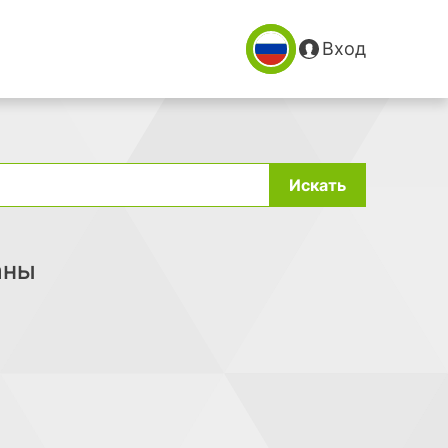
Вход
Искать
аны