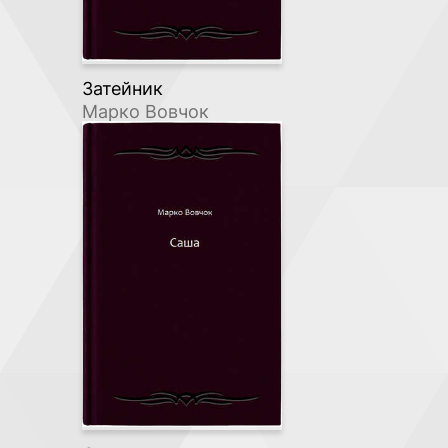
Затейник
Марко Вовчок