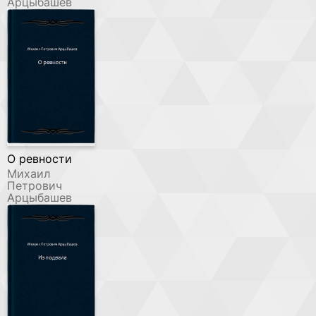
Арцыбашев
О ревности
Михаил
Петрович
Арцыбашев