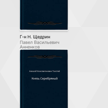
Г-н Н. Щедрин
Павел Васильевич
Анненков