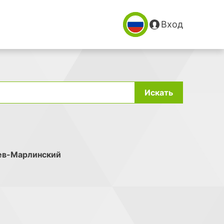
Вход
Искать
ев-Марлинский