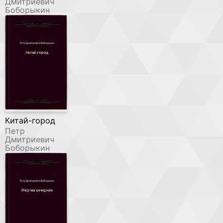
Дмитриевич
Боборыкин
Китай-город
Петр
Дмитриевич
Боборыкин