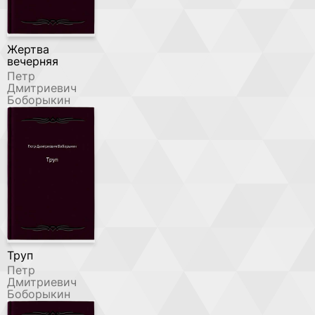
Жертва
вечерняя
Петр
Дмитриевич
Боборыкин
Труп
Петр
Дмитриевич
Боборыкин