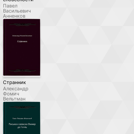
Павел
Васильевич
Анненков
Странник
Александр
Фомич
Вельтман