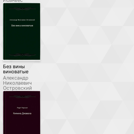
Ибаньес
Без вины
виноватые
Александр
Николаевич
Островский