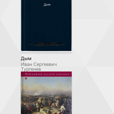
Дым
Иван Сергеевич
Тургенев