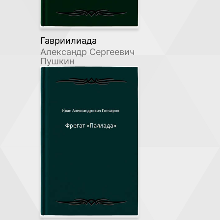
Гавриилиада
Александр Сергеевич
Пушкин