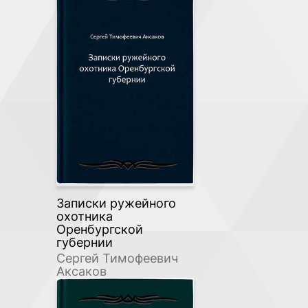
Записки ружейного
охотника
Оренбургской
губернии
Сергей Тимофеевич
Аксаков