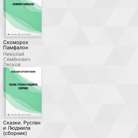
Скоморох
Памфалон
Николай
Семёнович
Лесков
Сказки. Руслан
и Людмила
(сборник)