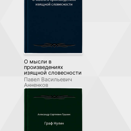
О мысли в
произведениях
изящной словесности
Павел Васильевич
Анненков