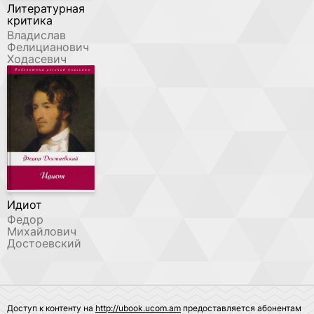
Литературная
критика
Владислав
Фелицианович
Ходасевич
Идиот
Федор
Михайлович
Достоевский
Доступ к контенту на
http://ubook.ucom.am
предоставляется абонентам