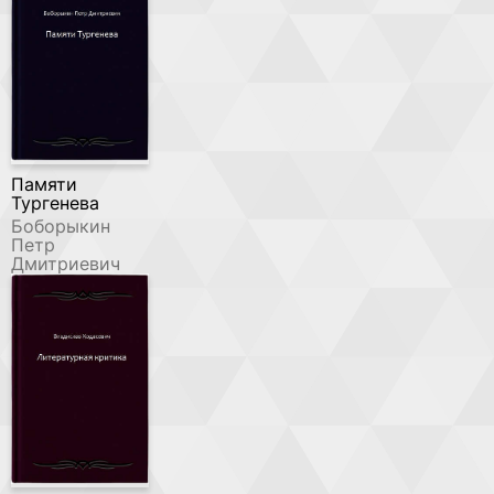
Памяти
Тургенева
Боборыкин
Петр
Дмитриевич