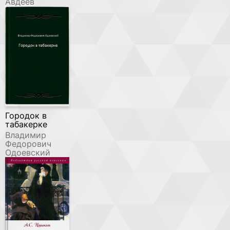
Авдеев
Городок в
табакерке
Владимир
Федорович
Одоевский