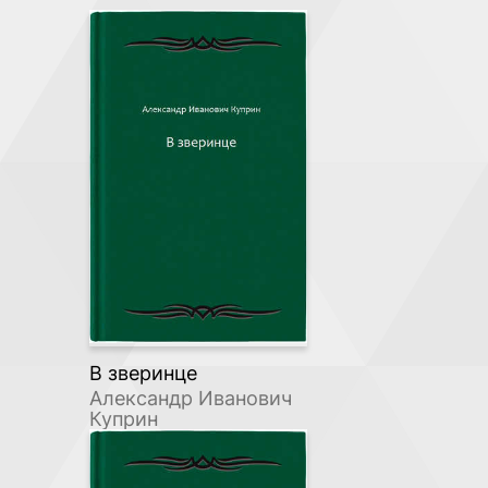
В зверинце
Александр Иванович
Куприн