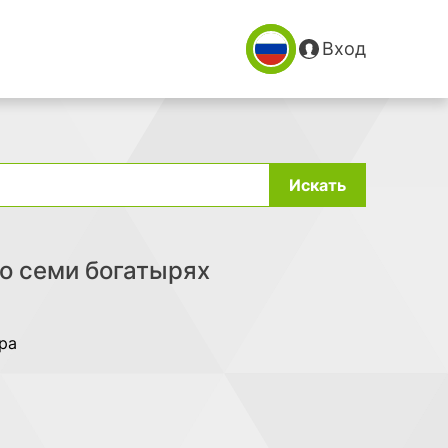
Вход
Искать
 о семи богатырях
ра